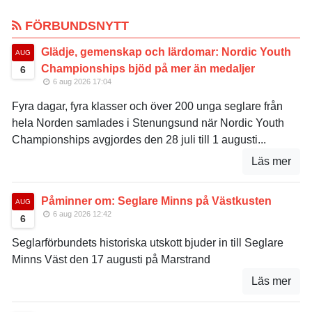
FÖRBUNDSNYTT
Glädje, gemenskap och lärdomar: Nordic Youth
AUG
Championships bjöd på mer än medaljer
6
6 aug 2026 17:04
Fyra dagar, fyra klasser och över 200 unga seglare från
hela Norden samlades i Stenungsund när Nordic Youth
Championships avgjordes den 28 juli till 1 augusti...
Läs mer
Påminner om: Seglare Minns på Västkusten
AUG
6 aug 2026 12:42
6
Seglarförbundets historiska utskott bjuder in till Seglare
Minns Väst den 17 augusti på Marstrand
Läs mer