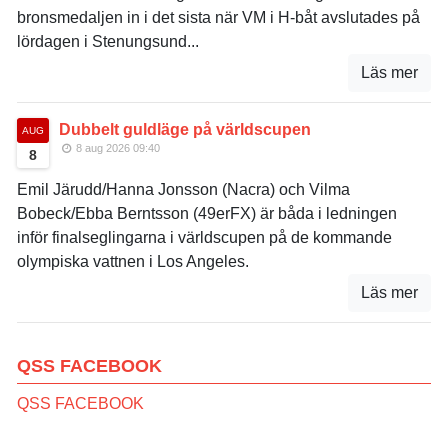
bronsmedaljen in i det sista när VM i H-båt avslutades på
lördagen i Stenungsund...
Läs mer
Dubbelt guldläge på världscupen
AUG
8 aug 2026 09:40
8
Emil Järudd/Hanna Jonsson (Nacra) och Vilma
Bobeck/Ebba Berntsson (49erFX) är båda i ledningen
inför finalseglingarna i världscupen på de kommande
olympiska vattnen i Los Angeles.
Läs mer
QSS FACEBOOK
QSS FACEBOOK