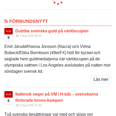
FÖRBUNDSNYTT
Dubbla svenska guld på världscupen
AUG
9 aug 2026 08:54
9
Emil Järudd/Hanna Jonsson (Nacra) och Vilma
Bobeck/Ebba Berntsson (49erFX) höll för trycket och
seglade hem guldmedaljerna när världscupen på de
olympiska vattnen i Los Angeles avslutades på natten mot
söndagen svensk tid.
Läs mer
Italiensk seger på VM i H-båt – svenskarna
AUG
förlorade brons-kampen
8
8 aug 2026 19:30
Två svenska besättningar var med och slogs om