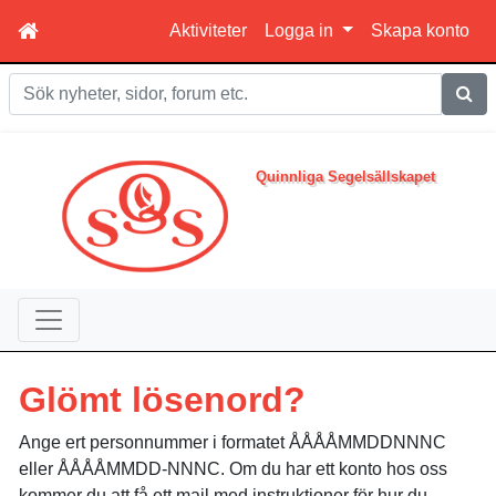
Aktiviteter
Logga in
Skapa konto
Sök
Quinnliga Segelsällskapet
Glömt lösenord?
Ange ert personnummer i formatet ÅÅÅÅMMDDNNNC
eller ÅÅÅÅMMDD-NNNC. Om du har ett konto hos oss
kommer du att få ett mail med instruktioner för hur du