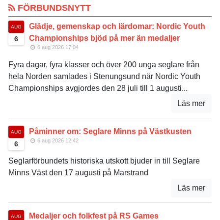
FÖRBUNDSNYTT
Glädje, gemenskap och lärdomar: Nordic Youth
AUG
Championships bjöd på mer än medaljer
6
6 aug 2026 17:04
Fyra dagar, fyra klasser och över 200 unga seglare från
hela Norden samlades i Stenungsund när Nordic Youth
Championships avgjordes den 28 juli till 1 augusti...
Läs mer
Påminner om: Seglare Minns på Västkusten
AUG
6 aug 2026 12:42
6
Seglarförbundets historiska utskott bjuder in till Seglare
Minns Väst den 17 augusti på Marstrand
Läs mer
Medaljer och folkfest på RS Games
AUG