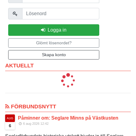
Lösenord
Logga in
Glömt lösenordet?
Skapa konto
AKTUELLT
FÖRBUNDSNYTT
Påminner om: Seglare Minns på Västkusten
AUG
6 aug 2026 12:42
6