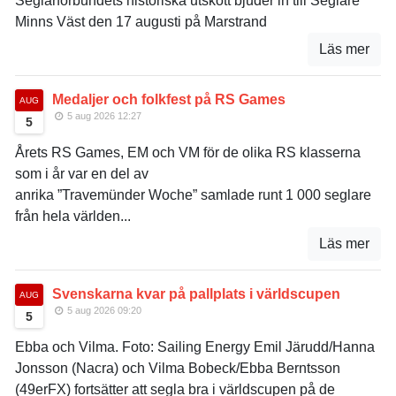
Seglarförbundets historiska utskott bjuder in till Seglare
Minns Väst den 17 augusti på Marstrand
Läs mer
Medaljer och folkfest på RS Games
AUG
5 aug 2026 12:27
5
Årets RS Games, EM och VM för de olika RS klasserna
som i år var en del av
anrika ”Travemünder Woche” samlade runt 1 000 seglare
från hela världen...
Läs mer
Svenskarna kvar på pallplats i världscupen
AUG
5 aug 2026 09:20
5
Ebba och Vilma. Foto: Sailing Energy Emil Järudd/Hanna
Jonsson (Nacra) och Vilma Bobeck/Ebba Berntsson
(49erFX) fortsätter att segla bra i världscupen på de