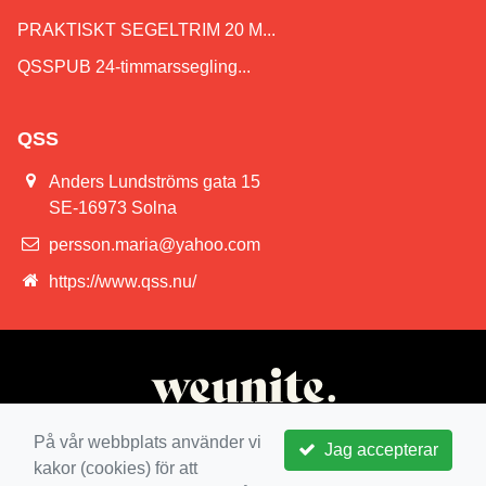
PRAKTISKT SEGELTRIM 20 M...
QSSPUB 24-timmarssegling...
QSS
Anders Lundströms gata 15
SE-16973 Solna
persson.maria@yahoo.com
https://www.qss.nu/
På vår webbplats använder vi
Jag accepterar
kakor (cookies) för att