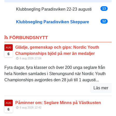
13
Klubbsegling Paradisviken 22-23 augusti
12
Klubbsegling Paradisviken Skeppare
FÖRBUNDSNYTT
Glädje, gemenskap och gips: Nordic Youth
AUG
Championships bjöd på mer än medaljer
6
6 aug 2026 17:04
Fyra dagar, fyra klasser och över 200 unga seglare från
hela Norden samlades i Stenungsund när Nordic Youth
Championships avgjordes den 28 juli till 1 augusti...
Läs mer
Påminner om: Seglare Minns på Västkusten
AUG
6 aug 2026 12:42
6