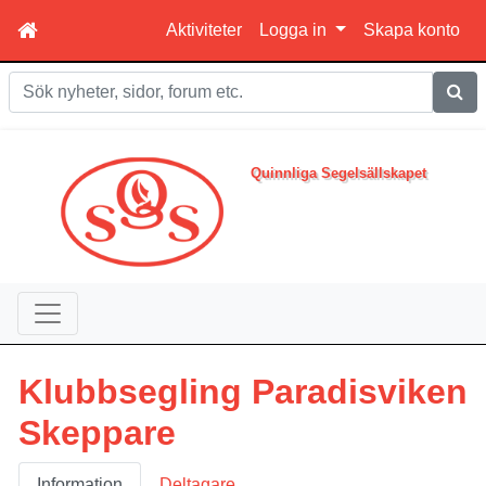
Aktiviteter
Logga in
Skapa konto
Sök
Quinnliga Segelsällskapet
Klubbsegling Paradisviken
Skeppare
Information
Deltagare