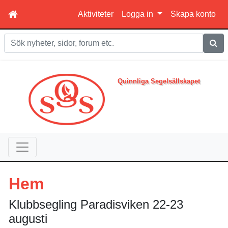
Aktiviteter
Logga in
Skapa konto
Sök
Quinnliga Segelsällskapet
Hem
Klubbsegling Paradisviken 22-23
augusti