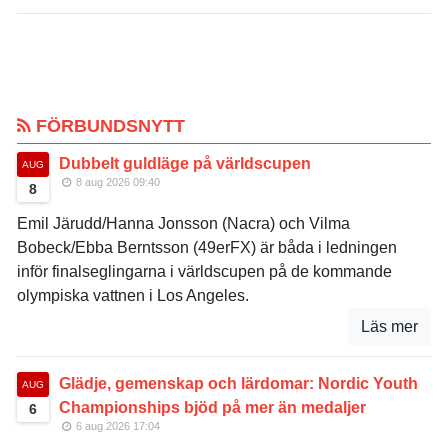
FÖRBUNDSNYTT
Dubbelt guldläge på världscupen
AUG
8 aug 2026 09:40
8
Emil Järudd/Hanna Jonsson (Nacra) och Vilma
Bobeck/Ebba Berntsson (49erFX) är båda i ledningen
inför finalseglingarna i världscupen på de kommande
olympiska vattnen i Los Angeles.
Läs mer
Glädje, gemenskap och lärdomar: Nordic Youth
AUG
Championships bjöd på mer än medaljer
6
6 aug 2026 17:04