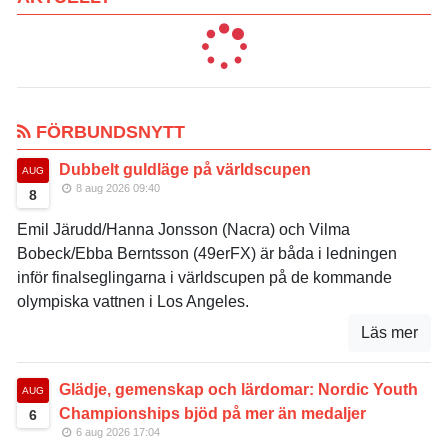
FÖRBUNDSNYTT
Dubbelt guldläge på världscupen
AUG
8 aug 2026 09:40
8
Emil Järudd/Hanna Jonsson (Nacra) och Vilma
Bobeck/Ebba Berntsson (49erFX) är båda i ledningen
inför finalseglingarna i världscupen på de kommande
olympiska vattnen i Los Angeles.
Läs mer
Glädje, gemenskap och lärdomar: Nordic Youth
AUG
Championships bjöd på mer än medaljer
6
6 aug 2026 17:04