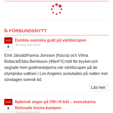
FÖRBUNDSNYTT
Dubbla svenska guld på världscupen
AUG
9 aug 2026 08:54
9
Emil Järudd/Hanna Jonsson (Nacra) och Vilma
Bobeck/Ebba Berntsson (49erFX) höll för trycket och
seglade hem guldmedaljerna när världscupen på de
olympiska vattnen i Los Angeles avslutades på natten mot
söndagen svensk tid.
Läs mer
Italiensk seger på VM i H-båt – svenskarna
AUG
förlorade brons-kampen
8
8 aug 2026 19:30