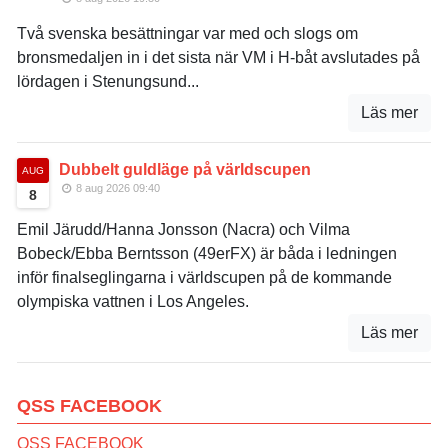
Två svenska besättningar var med och slogs om
bronsmedaljen in i det sista när VM i H-båt avslutades på
lördagen i Stenungsund...
Läs mer
Dubbelt guldläge på världscupen
AUG
8 aug 2026 09:40
8
Emil Järudd/Hanna Jonsson (Nacra) och Vilma
Bobeck/Ebba Berntsson (49erFX) är båda i ledningen
inför finalseglingarna i världscupen på de kommande
olympiska vattnen i Los Angeles.
Läs mer
QSS FACEBOOK
QSS FACEBOOK