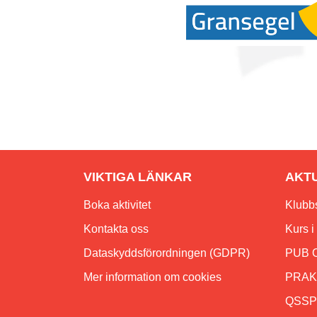
VIKTIGA LÄNKAR
AKT
Boka aktivitet
Klubbs
Kontakta oss
Kurs 
Dataskyddsförordningen (GDPR)
PUB 
Mer information om cookies
PRAKT
QSSPU