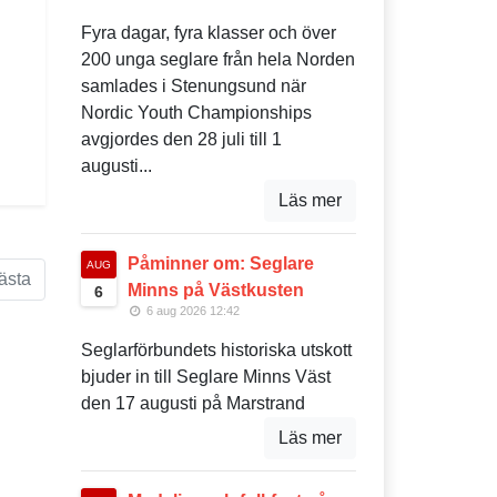
Fyra dagar, fyra klasser och över
200 unga seglare från hela Norden
samlades i Stenungsund när
Nordic Youth Championships
avgjordes den 28 juli till 1
augusti...
Läs mer
Påminner om: Seglare
AUG
ästa
Minns på Västkusten
6
6 aug 2026 12:42
Seglarförbundets historiska utskott
bjuder in till Seglare Minns Väst
den 17 augusti på Marstrand
Läs mer