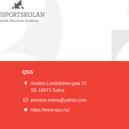
QSS
Anders Lundströms gata 15
SE-16973 Solna
persson.maria@yahoo.com
https://www.qss.nu/