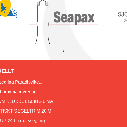
UELLT
egling Paradisvike...
i hamnmanövrering
OM KLUBBSEGLING 6 MA...
ISKT SEGELTRIM 20 M...
B 24-timmarssegling...