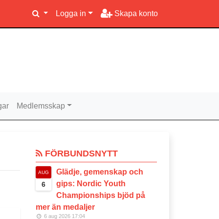
Logga in
Skapa konto
gar
Medlemsskap
FÖRBUNDSNYTT
Glädje, gemenskap och
AUG
gips: Nordic Youth
6
Championships bjöd på
mer än medaljer
6 aug 2026 17:04