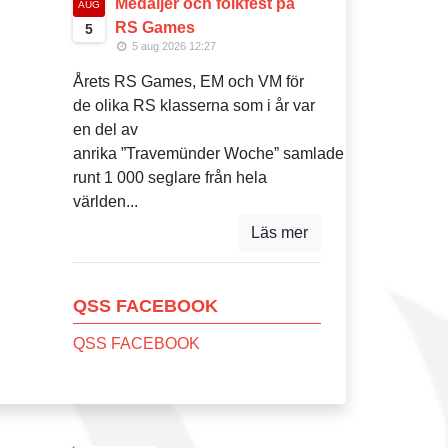
Medaljer och folkfest på
AUG
RS Games
5
5 aug 2026 12:27
Årets RS Games, EM och VM för
de olika RS klasserna som i år var
en del av
anrika ”Travemünder Woche” samlade
runt 1 000 seglare från hela
världen...
Läs mer
QSS FACEBOOK
QSS FACEBOOK