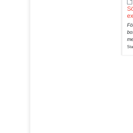
Sö
ex
Fö
bo
med
Sta