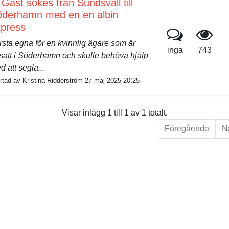
Gast sökes från Sundsvall till
derhamn med en en albin
press
rsta egna för en kvinnlig ägare som är
inga
743
satt i Söderhamn och skulle behöva hjälp
 att segla...
rtad av Kristina Ridderström 27 maj 2025 20:25
Visar inlägg 1 till 1 av 1 totalt.
Föregående
N