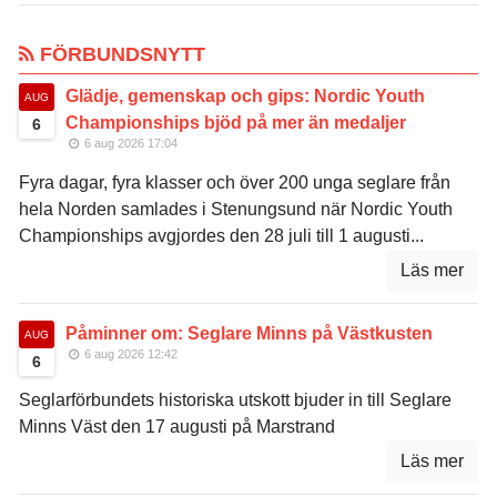
FÖRBUNDSNYTT
Glädje, gemenskap och gips: Nordic Youth
AUG
Championships bjöd på mer än medaljer
6
6 aug 2026 17:04
Fyra dagar, fyra klasser och över 200 unga seglare från
hela Norden samlades i Stenungsund när Nordic Youth
Championships avgjordes den 28 juli till 1 augusti...
Läs mer
Påminner om: Seglare Minns på Västkusten
AUG
6 aug 2026 12:42
6
Seglarförbundets historiska utskott bjuder in till Seglare
Minns Väst den 17 augusti på Marstrand
Läs mer