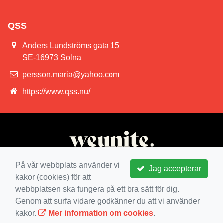
QSS
Anders Lundströms gata 15
SE-16973 Solna
persson.maria@yahoo.com
https://www.qss.nu/
På vår webbplats använder vi
Jag accepterar
kakor (cookies) för att
webbplatsen ska fungera på ett bra sätt för dig.
Genom att surfa vidare godkänner du att vi använder
kakor.
Mer information om cookies
.