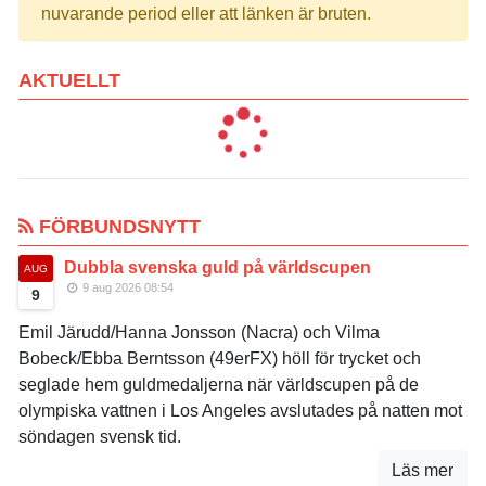
nuvarande period eller att länken är bruten.
AKTUELLT
FÖRBUNDSNYTT
Dubbla svenska guld på världscupen
AUG
9 aug 2026 08:54
9
Emil Järudd/Hanna Jonsson (Nacra) och Vilma
Bobeck/Ebba Berntsson (49erFX) höll för trycket och
seglade hem guldmedaljerna när världscupen på de
olympiska vattnen i Los Angeles avslutades på natten mot
söndagen svensk tid.
Läs mer