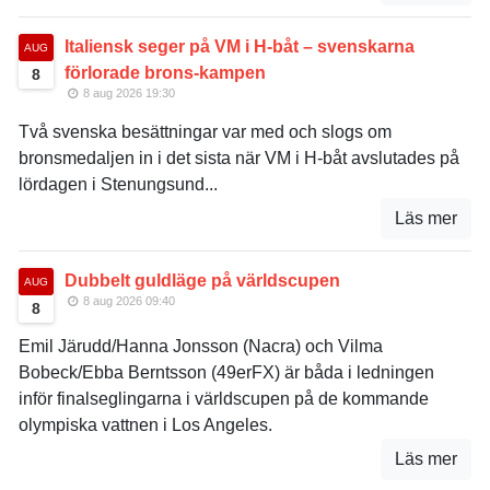
Italiensk seger på VM i H-båt – svenskarna
AUG
förlorade brons-kampen
8
8 aug 2026 19:30
Två svenska besättningar var med och slogs om
bronsmedaljen in i det sista när VM i H-båt avslutades på
lördagen i Stenungsund...
Läs mer
Dubbelt guldläge på världscupen
AUG
8 aug 2026 09:40
8
Emil Järudd/Hanna Jonsson (Nacra) och Vilma
Bobeck/Ebba Berntsson (49erFX) är båda i ledningen
inför finalseglingarna i världscupen på de kommande
olympiska vattnen i Los Angeles.
Läs mer