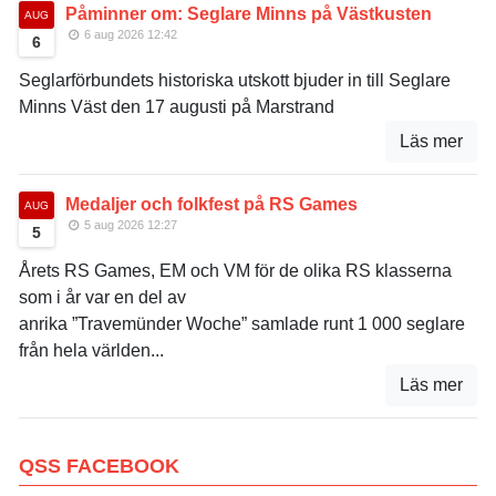
Påminner om: Seglare Minns på Västkusten
AUG
6 aug 2026 12:42
6
Seglarförbundets historiska utskott bjuder in till Seglare
Minns Väst den 17 augusti på Marstrand
Läs mer
Medaljer och folkfest på RS Games
AUG
5 aug 2026 12:27
5
Årets RS Games, EM och VM för de olika RS klasserna
som i år var en del av
anrika ”Travemünder Woche” samlade runt 1 000 seglare
från hela världen...
Läs mer
QSS FACEBOOK